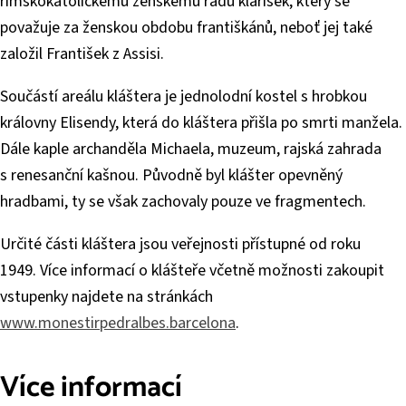
římskokatolickému ženskému řádu klarisek, který se
považuje za ženskou obdobu františkánů, neboť jej také
založil František z Assisi.
Součástí areálu kláštera je jednolodní kostel s hrobkou
královny Elisendy, která do kláštera přišla po smrti manžela.
Dále kaple archanděla Michaela, muzeum, rajská zahrada
s renesanční kašnou. Původně byl klášter opevněný
hradbami, ty se však zachovaly pouze ve fragmentech.
Určité části kláštera jsou veřejnosti přístupné od roku
1949. Více informací o klášteře včetně možnosti zakoupit
vstupenky najdete na stránkách
www.monestirpedralbes.barcelona
.
Více informací