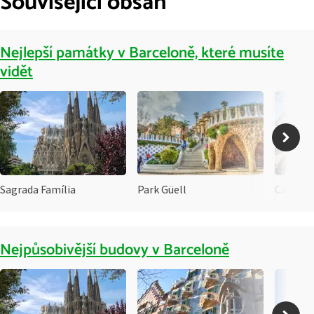
Související obsah
Nejlepší památky v Barceloně, které musíte
vidět
Sagrada Família
Park Güell
Casa Ba
Nejpůsobivější budovy v Barceloně