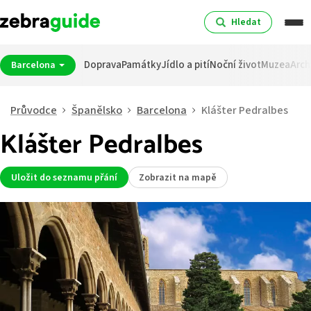
Hledat
Doprava
Památky
Jídlo a pití
Noční život
Muzea
Arch
Barcelona
Průvodce
Španělsko
Barcelona
Klášter Pedralbes
Klášter Pedralbes
Uložit do seznamu přání
Zobrazit na mapě