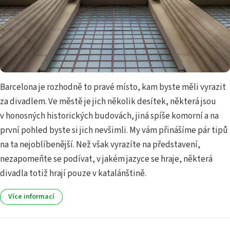
Barcelona je rozhodně to pravé místo, kam byste měli vyrazit
za divadlem. Ve městě je jich několik desítek, některá jsou
v honosných historických budovách, jiná spíše komorní a na
první pohled byste si jich nevšimli. My vám přinášíme pár tipů
na ta nejoblíbenější. Než však vyrazíte na představení,
nezapomeňte se podívat, v jakém jazyce se hraje, některá
divadla totiž hrají pouze v katalánštině.
Více informací