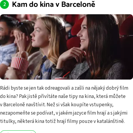
Kam do kina v Barceloně
Rádi byste se jen tak odreagovali a zašli na nějaký dobrý film
do kina? Pak jistě přivítáte naše tipy na kina, která můžete
v Barceloně navštívit. Než si však koupíte vstupenky,
nezapomeňte se podívat, v jakém jazyce film hrají a s jakými
titulky, některá kina totiž hrají filmy pouze v katalánštině.