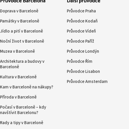
Průvodce Barcelona
Další průvodce
Doprava v Barceloně
Průvodce Praha
Památky v Barceloně
Průvodce Kodaň
Jídlo a pití v Barceloně
Průvodce Vídeň
Noční život v Barceloně
Průvodce Paříž
Muzea v Barceloně
Průvodce Londýn
Architektura a budovy v
Průvodce Řím
Barceloně
Průvodce Lisabon
Kultura v Barceloně
Průvodce Amsterdam
Kam v Barceloně na nákupy?
Příroda v Barceloně
Počasí v Barceloně – kdy
navštívit Barcelonu?
Rady a tipy v Barceloně