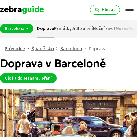
Hledat
Doprava
Památky
Jídlo a pití
Noční život
Muzea
Arch
Barcelona
Průvodce
Španělsko
Barcelona
Doprava
Doprava v Barceloně
Uložit do seznamu přání