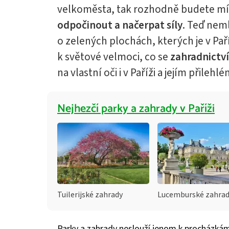
velkoměsta, tak rozhodně budete mít
odpočinout a načerpat síly
. Teď nem
o zelených plochách, kterých je v Pař
k světové velmoci, co se
zahradnictví
na vlastní oči i v Paříži a jejím přilehl
Nejhezčí parky a zahrady v Paříži
Tuilerijské zahrady
Lucemburské zahra
Parky a zahrady neslouží jenom k procházkám