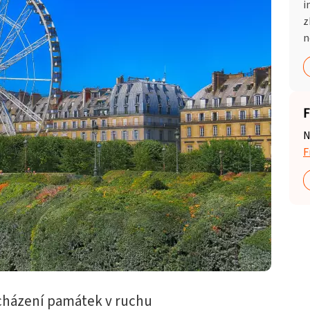
i
z
n
F
N
F
cházení památek v ruchu