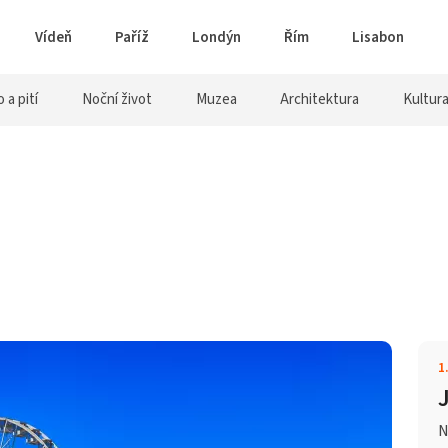
Vídeň
Paříž
Londýn
Řím
Lisabon
o a pití
Noční život
Muzea
Architektura
Kultur
1
N