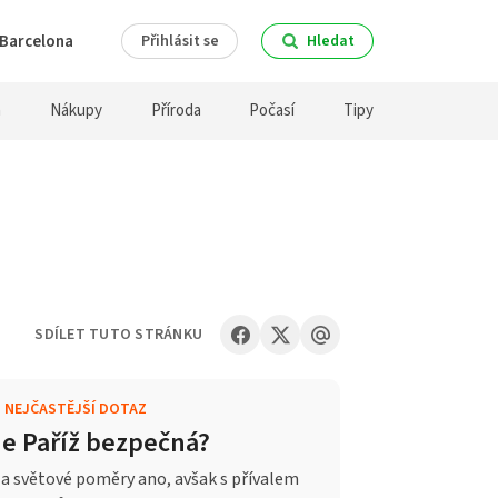
Barcelona
Přihlásit se
Hledat
a
Nákupy
Příroda
Počasí
Tipy
SDÍLET TUTO STRÁNKU
.
NEJČASTĚJŠÍ DOTAZ
Je Paříž bezpečná?
a světové poměry ano, avšak s přívalem