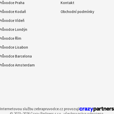
Průvodce Praha
Kontakt
Průvodce Kodaň
Obchodní podmínky
Průvodce Vídeň
Průvodce Londýn
Průvodce Řím
Průvodce Lisabon
Průvodce Barcelona
Průvodce Amsterdam
Internetovou službu
zebrapruvodce.cz provozují
© 2023–2026 Crazy Partners s.r.o.,
všechna práva vyhrazena.