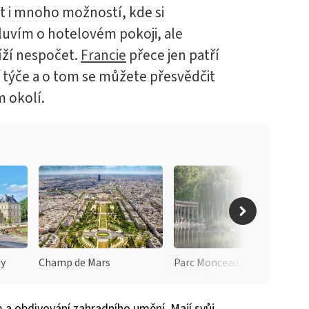
 i mnoho možností, kde si
luvím o hotelovém pokoji, ale
íží nespočet.
Francie
přece jen patří
týče a o tom se můžete přesvědčit
ém okolí.
dy
Champ de Mars
Parc Monceau
 a obdivování zahradního umění. Mají svůj