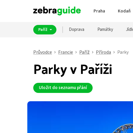
Praha
Kodaň
Doprava
Památky
Jídl
Paříž
Průvodce
Francie
Paříž
Příroda
Parky
Parky v Paříži
Uložit do seznamu přání