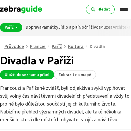
Hledat
Doprava
Památky
Jídlo a pití
Noční život
Muzea
Architekt
Paříž
Průvodce
Francie
Paříž
Kultura
Divadla
Divadla v Paříži
Uložit do seznamu přání
Zobrazit na mapě
Francouzi a Pařížané zvlášť, byli odjakživa zvyklí vyplňovat
svůj volný čas návštěvami divadelních představení a vždy to
pro ně bylo důležitou součástí jejich kulturního života.
Nabízíme přehled významných divadel, ale také několika
menších, která dle místních obyvatel stojí za návštěvu.