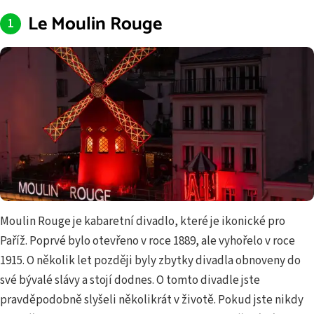
Le Moulin Rouge
Moulin Rouge je kabaretní divadlo, které je ikonické pro
Paříž. Poprvé bylo otevřeno v roce 1889, ale vyhořelo v roce
1915. O několik let později byly zbytky divadla obnoveny do
své bývalé slávy a stojí dodnes. O tomto divadle jste
pravděpodobně slyšeli několikrát v životě. Pokud jste nikdy