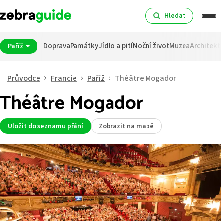
Hledat
Doprava
Památky
Jídlo a pití
Noční život
Muzea
Architekt
Paříž
Průvodce
Francie
Paříž
Théâtre Mogador
Théâtre Mogador
Uložit do seznamu přání
Zobrazit na mapě