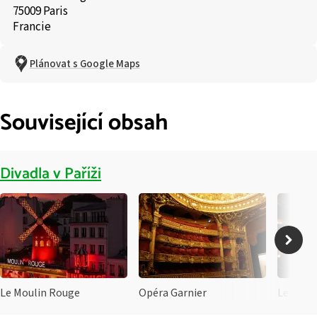
75009 Paris
Francie
Plánovat s Google Maps
Související obsah
Divadla v Paříži
Le Moulin Rouge
Opéra Garnier
Le Théa