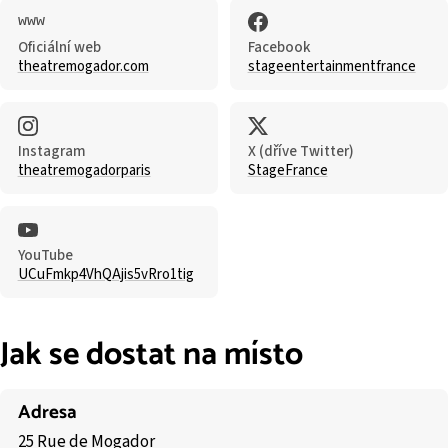
Oficiální web
Facebook
theatremogador.com
stageentertainmentfrance
Instagram
X (dříve Twitter)
theatremogadorparis
StageFrance
YouTube
UCuFmkp4VhQAjis5vRro1tig
Jak se dostat na místo
Adresa
25 Rue de Mogador