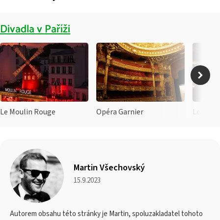
Divadla v Paříži
Le Moulin Rouge
Opéra Garnier
Le Théa
Martin Všechovský
15.9.2023
Autorem obsahu této stránky je Martin, spoluzakladatel tohoto