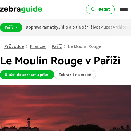
Hledat
Doprava
Památky
Jídlo a pití
Noční život
Muzea
Architekt
Paříž
Průvodce
Francie
Paříž
Le Moulin Rouge
Le Moulin Rouge v Paříži
Uložit do seznamu přání
Zobrazit na mapě