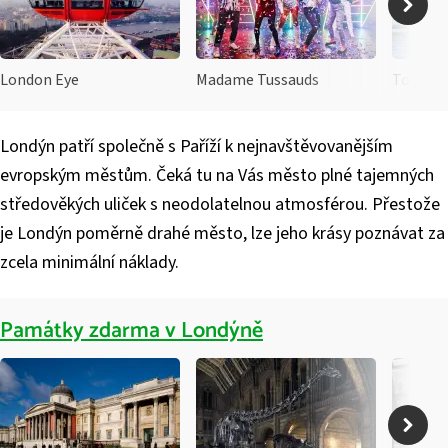
London Eye
Madame Tussauds
Tower B
Londýn patří společně s Paříží k nejnavštěvo­vanějším
evropským městům. Čeká tu na Vás město plné tajemných
středověkých uliček s neodolatelnou atmosférou. Přestože
je Londýn poměrně drahé město, lze jeho krásy poznávat za
zcela minimální náklady.
Památky zdarma v Londýně