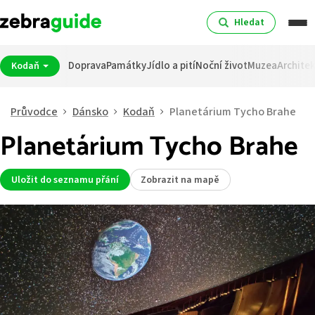
Hledat
Doprava
Památky
Jídlo a pití
Noční život
Muzea
Archite
Kodaň
Průvodce
Dánsko
Kodaň
Planetárium Tycho Brahe
Planetárium Tycho Brahe
Uložit do seznamu přání
Zobrazit na mapě