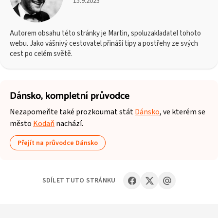
15.9.2023
Autorem obsahu této stránky je Martin, spoluzakladatel tohoto
webu. Jako vášnivý cestovatel přináší tipy a postřehy ze svých
cest po celém světě.
Dánsko,
kompletní průvodce
Nezapomeňte také prozkoumat stát
Dánsko
, ve kterém se
město
Kodaň
nachází.
Přejít na průvodce Dánsko
SDÍLET TUTO STRÁNKU