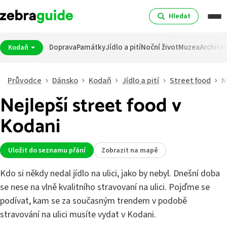
Hledat
Doprava
Památky
Jídlo a pití
Noční život
Muzea
Archite
Kodaň
Průvodce
Dánsko
Kodaň
Jídlo a pití
Street food
N
Nejlepší street food v
Kodani
Uložit do seznamu přání
Zobrazit na mapě
Kdo si někdy nedal jídlo na ulici, jako by nebyl. Dnešní doba
se nese na vlně kvalitního stravovaní na ulici. Pojďme se
podívat, kam se za současným trendem v podobě
stravování na ulici musíte vydat v Kodani.