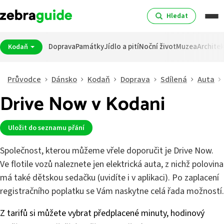
Hledat
Doprava
Památky
Jídlo a pití
Noční život
Muzea
Archite
Kodaň
Průvodce
Dánsko
Kodaň
Doprava
Sdílená
Auta
Drive Now v Kodani
Uložit do seznamu přání
Společnost, kterou můžeme vřele doporučit je Drive Now.
Ve flotile vozů naleznete jen elektrická auta, z nichž polovina
má také dětskou sedačku (uvidíte i v aplikaci). Po zaplacení
registračního poplatku se Vám naskytne celá řada možností.
Z tarifů si můžete vybrat předplacené minuty, hodinový