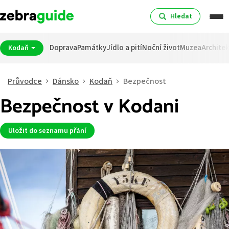
Hledat
Doprava
Památky
Jídlo a pití
Noční život
Muzea
Archite
Kodaň
Průvodce
Dánsko
Kodaň
Bezpečnost
Bezpečnost v Kodani
Uložit do seznamu přání