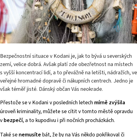
Bezpečnostní situace v Kodani je, jak to bývá u severských
zemí, velice dobrá. Avšak platí zde obezřetnost na místech
s vyšší koncentrací lidí, a to převážně na letišti, nádražích, ve
veřejné hromadné dopravě či nákupních centrech. Jedno je
však téměř jisté. Dánský občan Vás neokrade.
Přestože se v Kodani v posledních letech
mírně zvýšila
úroveň kriminality, můžete se cítit v tomto městě opravdu
v
bezpečí
, a to kupodivu i při nočních procházkách.
Také se
nemusíte
bát, že by na Vás někdo pokřikoval či