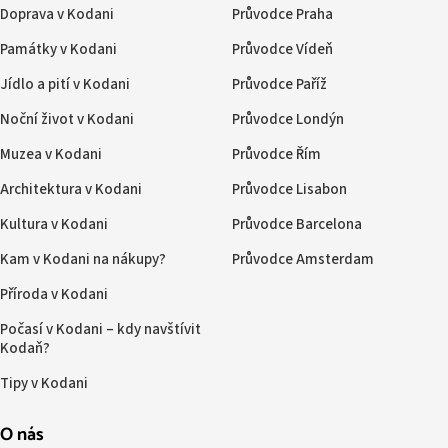
Doprava v Kodani
Průvodce Praha
Památky v Kodani
Průvodce Vídeň
Jídlo a pití v Kodani
Průvodce Paříž
Noční život v Kodani
Průvodce Londýn
Muzea v Kodani
Průvodce Řím
Architektura v Kodani
Průvodce Lisabon
Kultura v Kodani
Průvodce Barcelona
Kam v Kodani na nákupy?
Průvodce Amsterdam
Příroda v Kodani
Počasí v Kodani – kdy navštívit
Kodaň?
Tipy v Kodani
O nás