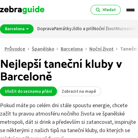
Hledat
Doprava
Památky
Jídlo a pití
Noční život
Muzea
Arch
Barcelona
Průvodce
Španělsko
Barcelona
Noční život
Taneční
Nejlepší taneční kluby v
Barceloně
Uložit do seznamu přání
Zobrazit na mapě
Pokud máte po celém dni stále spoustu energie, chcete
zažít tu pravou atmosféru nočního života ve španělské
metropoli, dát si drink a především si zatancovat, inspirujte
se některými z našich tipů na taneční kluby, do kterých se