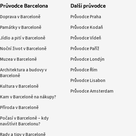
Průvodce Barcelona
Další průvodce
Doprava v Barceloně
Průvodce Praha
Památky v Barceloně
Průvodce Kodaň
Jídlo a pití v Barceloně
Průvodce Vídeň
Noční život v Barceloně
Průvodce Paříž
Muzea v Barceloně
Průvodce Londýn
Architektura a budovy v
Průvodce Řím
Barceloně
Průvodce Lisabon
Kultura v Barceloně
Průvodce Amsterdam
Kam v Barceloně na nákupy?
Příroda v Barceloně
Počasí v Barceloně – kdy
navštívit Barcelonu?
Rady a tipy v Barceloně