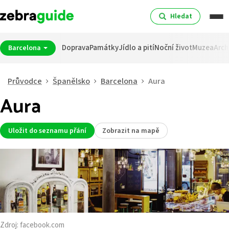
Hledat
Doprava
Památky
Jídlo a pití
Noční život
Muzea
Arch
Barcelona
Průvodce
Španělsko
Barcelona
Aura
Aura
Uložit do seznamu přání
Zobrazit na mapě
Zdroj:
facebook.com