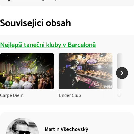
Související obsah
Nejlepší taneční kluby v Barceloně
Carpe Diem
Under Club
City Hal
Martin Všechovský