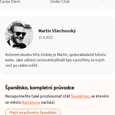
Carpe Diem
Under Club
City Hal
Martin Všechovský
15.9.2023
Autorem obsahu této stránky je Martin, spoluzakladatel tohoto
webu. Jako vášnivý cestovatel přináší tipy a postřehy ze svých
cest po celém světě.
Španělsko,
kompletní průvodce
Nezapomeňte také prozkoumat stát
Španělsko
, ve kterém
se město
Barcelona
nachází.
Přejít na průvodce Španělsko