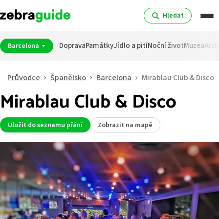
Hledat
Doprava
Památky
Jídlo a pití
Noční život
Muzea
Arch
Barcelona
Průvodce
Španělsko
Barcelona
Mirablau Club & Disco
Mirablau Club & Disco
Uložit do seznamu přání
Zobrazit na mapě