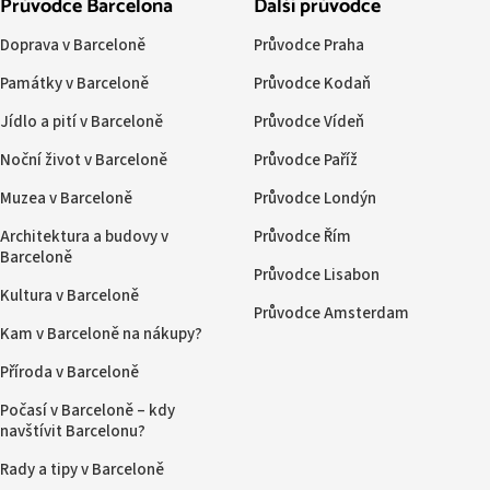
Průvodce Barcelona
Další průvodce
Doprava v Barceloně
Průvodce Praha
Památky v Barceloně
Průvodce Kodaň
Jídlo a pití v Barceloně
Průvodce Vídeň
Noční život v Barceloně
Průvodce Paříž
Muzea v Barceloně
Průvodce Londýn
Architektura a budovy v
Průvodce Řím
Barceloně
Průvodce Lisabon
Kultura v Barceloně
Průvodce Amsterdam
Kam v Barceloně na nákupy?
Příroda v Barceloně
Počasí v Barceloně – kdy
navštívit Barcelonu?
Rady a tipy v Barceloně