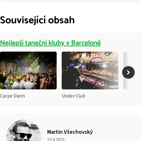
Související obsah
Nejlepší taneční kluby v Barceloně
Carpe Diem
Under Club
City Hal
Martin Všechovský
15.9.2023