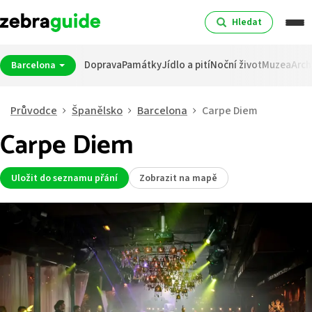
Hledat
Doprava
Památky
Jídlo a pití
Noční život
Muzea
Arch
Barcelona
Průvodce
Španělsko
Barcelona
Carpe Diem
Carpe Diem
Uložit do seznamu přání
Zobrazit na mapě