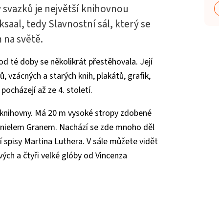
y svazků je největší knihovnou
ksaal, tedy Slavnostní sál, který se
 na světě.
od té doby se několikrát přestěhovala. Její
ů, vzácných a starých knih, plakátů, grafik,
pocházejí až ze 4. století.
i knihovny. Má 20 m vysoké stropy zdobené
nielem Granem. Nachází se zde mnoho děl
í spisy Martina Luthera. V sále můžete vidět
ých a čtyři velké glóby od Vincenza