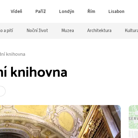
Vídeň
Paříž
Londýn
Řím
Lisabon
lo a pití
Noční život
Muzea
Architektura
Kultur
ní knihovna
í knihovna