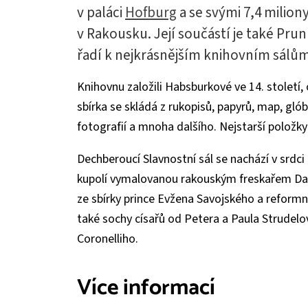
v paláci
Hofburg
a se svými 7,4 milion
v Rakousku. Její součástí je také Prun
řadí k nejkrásnějším knihovním sálům
Knihovnu založili Habsburkové ve 14. století, 
sbírka se skládá z rukopisů, papyrů, map, glób
fotografií a mnoha dalšího. Nejstarší položky 
Dechberoucí Slavnostní sál se nachází v srdc
kupolí vymalovanou rakouským freskařem Da
ze sbírky prince Evžena Savojského a reformn
také sochy císařů od Petera a Paula Strudelov
Coronelliho.
Více informací