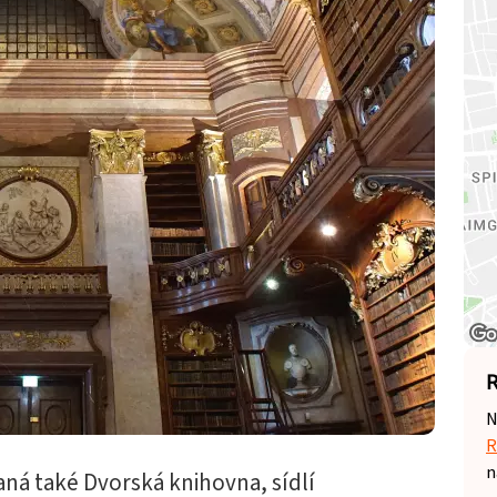
R
N
R
n
ná také Dvorská knihovna, sídlí