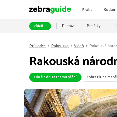
Praha
Kodaň
Doprava
Památky
Jíd
Vídeň
Průvodce
Rakousko
Vídeň
Rakouská národ
Rakouská národn
Uložit do seznamu přání
Zobrazit na mapě