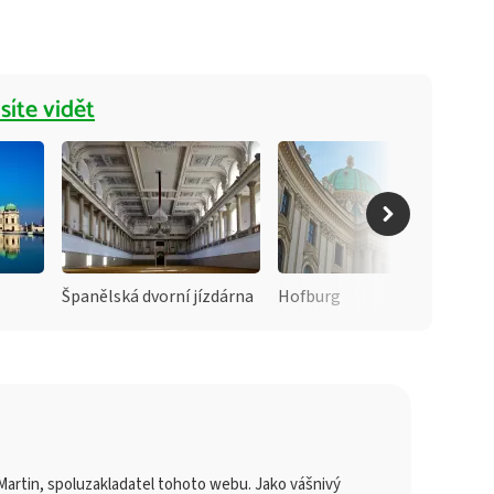
síte vidět
Španělská dvorní jízdárna
Hofburg
artin, spoluzakladatel tohoto webu. Jako vášnivý