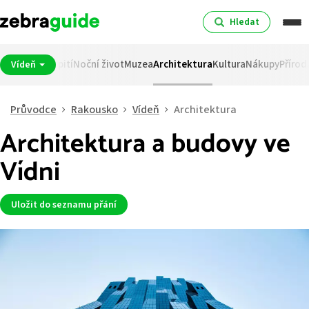
Hledat
mátky
Jídlo a pití
Noční život
Muzea
Architektura
Kultura
Nákupy
Přírod
Vídeň
Průvodce
Rakousko
Vídeň
Architektura
Architektura a budovy ve
Vídni
Uložit do seznamu přání