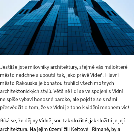
Jestliže jste milovníky architektury, zřejmě vás málokteré
město nadchne a upoutá tak, jako právě Vídeň. Hlavní
město Rakouska je bohatou truhlicí všech možných
architektonických stylů. Většině lidí se ve spojení s Vídní
nejspíše vybaví honosné baroko, ale pojďte se s námi
přesvědčit o tom, že ve Vídni je toho k vidění mnohem víc!
Říká se, že dějiny Vídně jsou tak
složité
, jak složitá je její
architektura. Na jejím území žili Keltové i Římané, byla