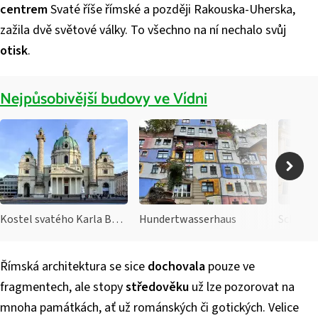
centrem
Svaté říše římské a později Rakouska-Uherska,
zažila dvě světové války. To všechno na ní nechalo svůj
otisk
.
Nejpůsobivější budovy ve Vídni
Kostel svatého Karla Boromejského
Hundertwasserhaus
Schönb
Římská architektura se sice
dochovala
pouze ve
fragmentech, ale stopy
středověku
už lze pozorovat na
mnoha památkách, ať už románských či gotických. Velice