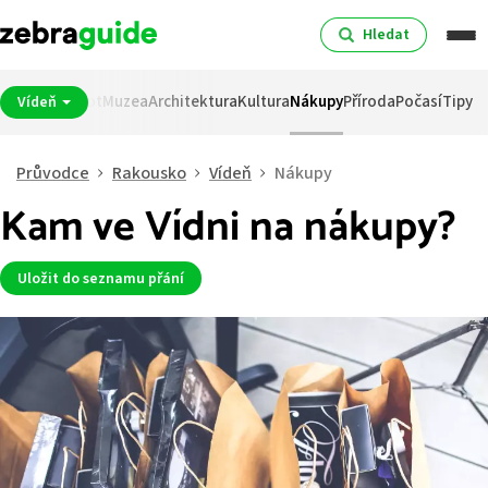
Hledat
pití
Noční život
Muzea
Architektura
Kultura
Nákupy
Příroda
Počasí
Tipy
Vídeň
Průvodce
Rakousko
Vídeň
Nákupy
Kam ve Vídni na nákupy?
Uložit do seznamu přání