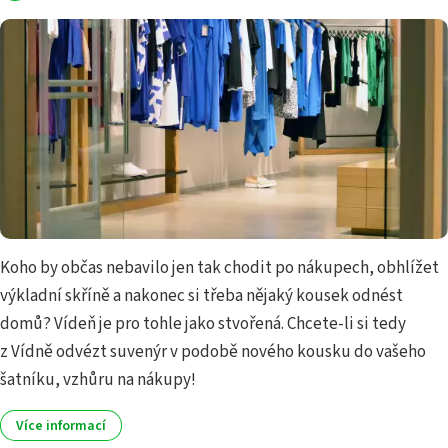
Koho by občas nebavilo jen tak chodit po nákupech, obhlížet
výkladní skříně a nakonec si třeba nějaký kousek odnést
domů? Vídeň je pro tohle jako stvořená. Chcete-li si tedy
z Vídně odvézt suvenýr v podobě nového kousku do vašeho
šatníku, vzhůru na nákupy!
Více informací