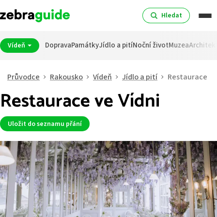
Hledat
Doprava
Památky
Jídlo a pití
Noční život
Muzea
Architek
Vídeň
Průvodce
Rakousko
Vídeň
Jídlo a pití
Restaurace
Restaurace ve Vídni
Uložit do seznamu přání