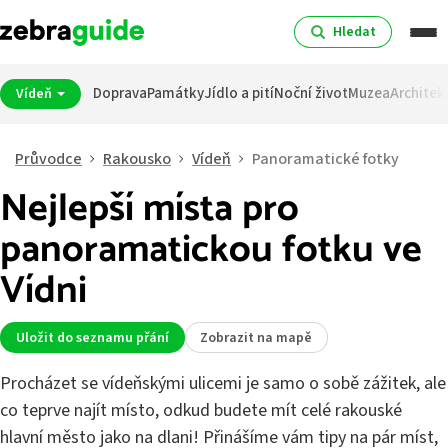
Hledat
Doprava
Památky
Jídlo a pití
Noční život
Muzea
Architek
Vídeň
Průvodce
Rakousko
Vídeň
Panoramatické fotky
Nejlepší místa pro
panoramatickou fotku ve
Vídni
Uložit do seznamu přání
Zobrazit na mapě
Procházet se vídeňskými ulicemi je samo o sobě zážitek, ale
co teprve najít místo, odkud budete mít celé rakouské
hlavní město jako na dlani! Přinášíme vám tipy na pár míst,