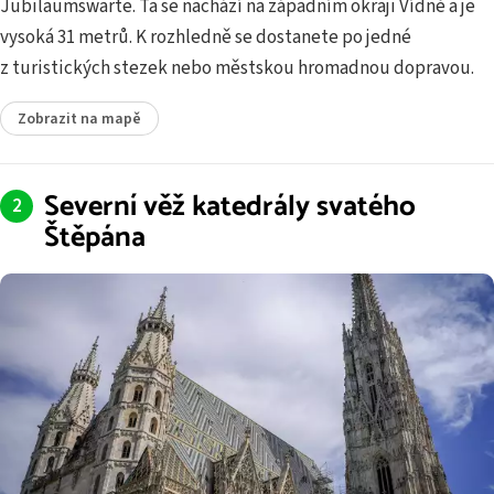
Jubiläumswarte. Ta se nachází na západním okraji Vídně a je
vysoká 31 metrů. K rozhledně se dostanete po jedné
z turistických stezek nebo městskou hromadnou dopravou.
Zobrazit na mapě
Severní věž katedrály svatého
Štěpána