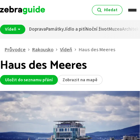
Hledat
Doprava
Památky
Jídlo a pití
Noční život
Muzea
Architek
Vídeň
Průvodce
Rakousko
Vídeň
Haus des Meeres
Haus des Meeres
Uložit do seznamu přání
Zobrazit na mapě