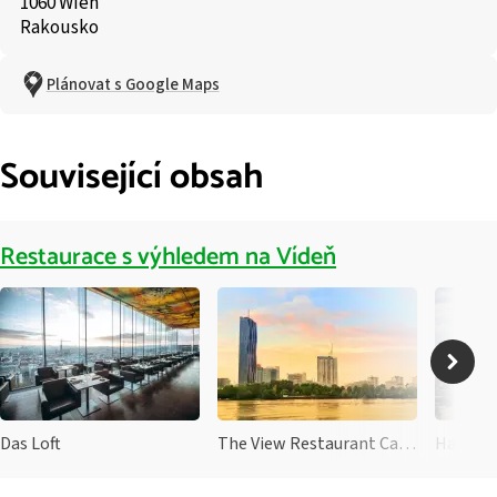
1060 Wien
Rakousko
Plánovat s Google Maps
Související obsah
Restaurace s výhledem na Vídeň
Das Loft
The View Restaurant Cafe Bar
Haus de