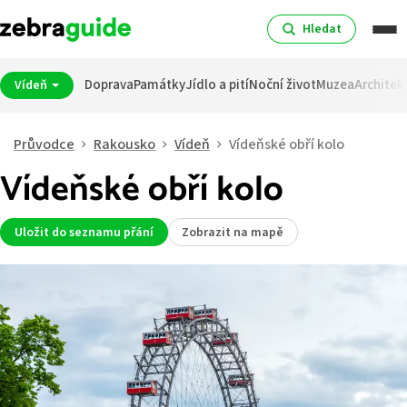
Hledat
Doprava
Památky
Jídlo a pití
Noční život
Muzea
Architek
Vídeň
Průvodce
Rakousko
Vídeň
Vídeňské obří kolo
Vídeňské obří kolo
Uložit do seznamu přání
Zobrazit na mapě