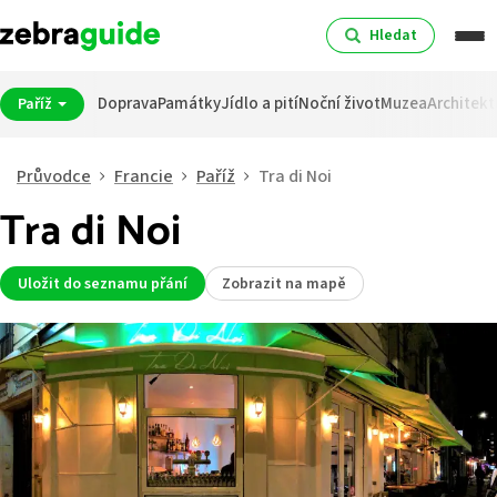
Hledat
Doprava
Památky
Jídlo a pití
Noční život
Muzea
Architekt
Paříž
Průvodce
Francie
Paříž
Tra di Noi
Tra di Noi
Uložit do seznamu přání
Zobrazit na mapě