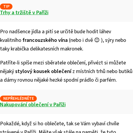
TIP
Trhy a tržiště v Paříži
Pro nadšence jídla a pití se určitě bude hodit láhev
kvalitního
francouzského vína
(nebo i dvě 😊 ), sýry nebo
taky krabička delikatesních makronek.
Patříte-li spíše mezi sběratele oblečení, přivézt si můžete
nějaký
stylový kousek oblečení
z místních trhů nebo butiků
a dámy rovnou nějaké hezké spodní prádlo či parfém.
NEPŘEHLÉDNĚTE
Nakupování oblečení v Paříži
Pokaždé, když si ho oblečete, tak se Vám vybaví chvíle
strávené v Paříži. Mějte však stále na paměti, že tyto