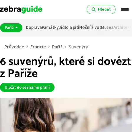
Hledat
Doprava
Památky
Jídlo a pití
Noční život
Muzea
Architekt
Paříž
Průvodce
Francie
Paříž
Suvenýry
6 suvenýrů, které si dovézt
z Paříže
Uložit do seznamu přání