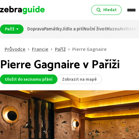
Hledat
Doprava
Památky
Jídlo a pití
Noční život
Muzea
Architekt
Paříž
Průvodce
Francie
Paříž
Pierre Gagnaire
Pierre Gagnaire v Paříži
Uložit do seznamu přání
Zobrazit na mapě