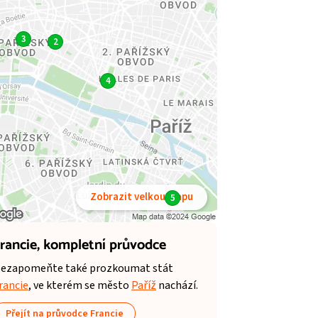
3
2
4
Zobrazit velkou mapu
5
rancie,
kompletní průvodce
ezapomeňte také prozkoumat stát
rancie
, ve kterém se město
Paříž
nachází.
Přejít na průvodce Francie