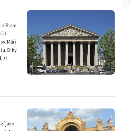
 a během
tích.
sv. Máří
tu. Díky
, si
ží jako