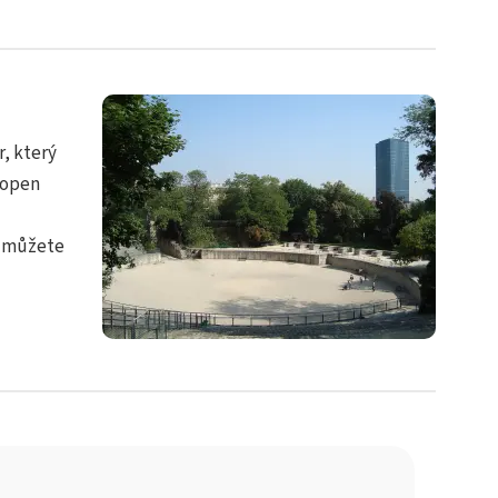
, který
chopen
e můžete