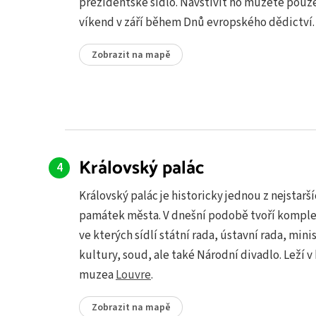
prezidentské sídlo. Navštívit ho můžete pouze
víkend v září během Dnů evropského dědictví.
Zobrazit na mapě
Královský palác
Královský palác je historicky jednou z nejstarš
památek města. V dnešní podobě tvoří kompl
ve kterých sídlí státní rada, ústavní rada, mini
kultury, soud, ale také Národní divadlo. Leží v 
muzea
Louvre
.
Zobrazit na mapě