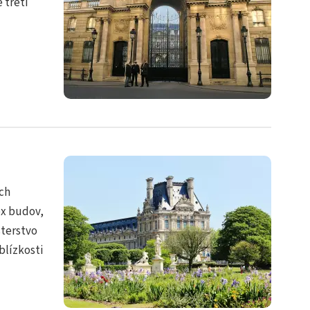
 třetí
ích
ex budov,
sterstvo
blízkosti