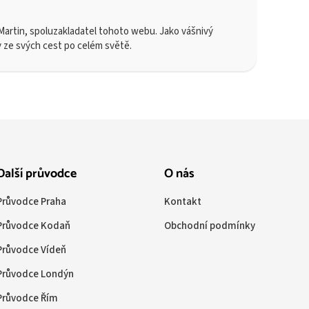
artin, spoluzakladatel tohoto webu. Jako vášnivý
y ze svých cest po celém světě.
Další průvodce
O nás
Průvodce Praha
Kontakt
Průvodce Kodaň
Obchodní podmínky
Průvodce Vídeň
Průvodce Londýn
Průvodce Řím