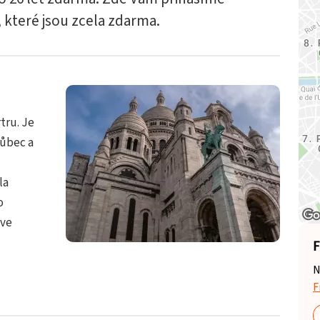
které jsou zcela zdarma.
tru. Je
vůbec a
la
o
 ve
F
N
F