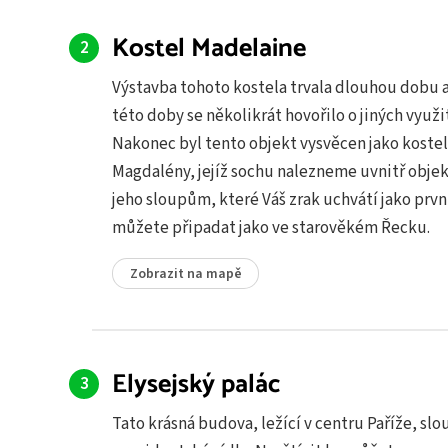
Kostel Madelaine
Výstavba tohoto kostela trvala dlouhou dobu
této doby se několikrát hovořilo o jiných využi
Nakonec byl tento objekt vysvěcen jako kostel 
Magdalény, jejíž sochu nalezneme uvnitř objek
jeho sloupům, které Váš zrak uchvátí jako první
můžete připadat jako ve starověkém Řecku.
Zobrazit na mapě
Elysejský palác
Tato krásná budova, ležící v centru Paříže, slou