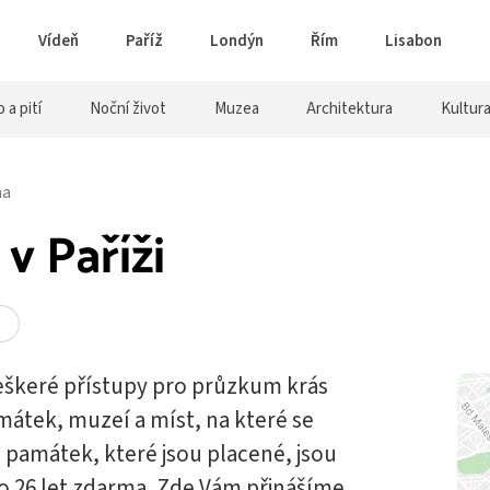
Vídeň
Paříž
Londýn
Řím
Lisabon
o a pití
Noční život
Muzea
Architektura
Kultur
ma
v Paříži
 veškeré přístupy pro průzkum krás
mátek, muzeí a míst, na které se
památek, které jsou placené, jsou
do 26 let zdarma. Zde Vám přinášíme