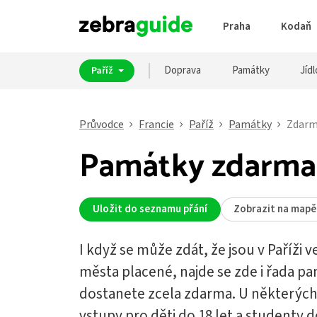
Praha
Kodaň
Doprava
Památky
Jídl
Paříž
Průvodce
Francie
Paříž
Památky
Zdar
Památky zdarma 
Uložit do seznamu přání
Zobrazit na mapě
I když se může zdát, že jsou v Paříži
města placené, najde se zde i řada pa
dostanete zcela zdarma. U některých 
vstupy pro děti do 18 let a studenty 