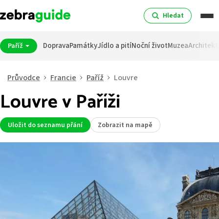
Hledat
Doprava
Památky
Jídlo a pití
Noční život
Muzea
Architekt
Paříž
Průvodce
Francie
Paříž
Louvre
Louvre v Paříži
Uložit do seznamu přání
Zobrazit na mapě