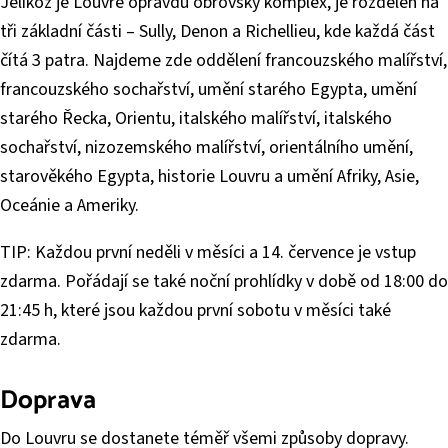
Jelikož je Louvre opravdu obrovský komplex, je rozdělen na
tři základní části – Sully, Denon a Richellieu, kde každá část
čítá 3 patra. Najdeme zde oddělení francouzského malířství,
francouzského sochařství, umění starého Egypta, umění
starého Řecka, Orientu, italského malířství, italského
sochařství, nizozemského malířství, orientálního umění,
starověkého Egypta, historie Louvru a umění Afriky, Asie,
Oceánie a Ameriky.
TIP: Každou první neděli v měsíci a 14. července je vstup
zdarma. Pořádají se také noční prohlídky v době od 18:00 do
21:45 h, které jsou každou první sobotu v měsíci také
zdarma.
Doprava
Do Louvru se dostanete téměř všemi způsoby dopravy.