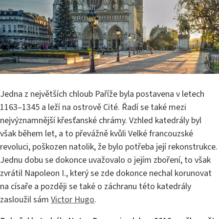
Jedna z největších chloub Paříže byla postavena v letech
1163–1345 a leží na ostrově Cité. Řadí se také mezi
nejvýznamnější křesťanské chrámy. Vzhled katedrály byl
však během let, a to převážně kvůli Velké francouzské
revoluci, poškozen natolik, že bylo potřeba její rekonstrukce.
Jednu dobu se dokonce uvažovalo o jejím zboření, to však
zvrátil Napoleon I., který se zde dokonce nechal korunovat
na císaře a později se také o záchranu této katedrály
zasloužil sám
Victor Hugo
.