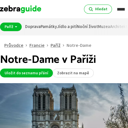
Hledat
Doprava
Památky
Jídlo a pití
Noční život
Muzea
Architekt
Paříž
Průvodce
Francie
Paříž
Notre-Dame
Notre-Dame v Paříži
Uložit do seznamu přání
Zobrazit na mapě