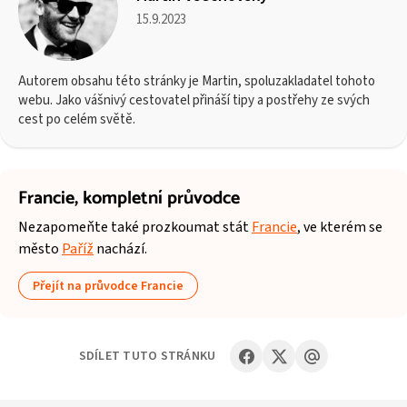
15.9.2023
Autorem obsahu této stránky je Martin, spoluzakladatel tohoto
webu. Jako vášnivý cestovatel přináší tipy a postřehy ze svých
cest po celém světě.
Francie,
kompletní průvodce
Nezapomeňte také prozkoumat stát
Francie
, ve kterém se
město
Paříž
nachází.
Přejít na průvodce Francie
SDÍLET TUTO STRÁNKU