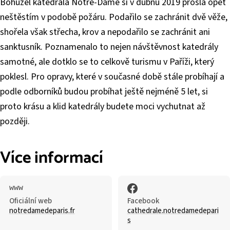
Bohužel katedrála Notre-Dame si v dubnu 2019 prošla opět
neštěstím v podobě požáru. Podařilo se zachránit dvě věže,
shořela však střecha, krov a nepodařilo se zachránit ani
sanktusník. Poznamenalo to nejen návštěvnost katedrály
samotné, ale dotklo se to celkově turismu v Paříži, který
poklesl. Pro opravy, které v současné době stále probíhají a
podle odborníků budou probíhat ještě nejméně 5 let, si
proto krásu a klid katedrály budete moci vychutnat až
později.
Více informací
Oficiální web
Facebook
notredamedeparis.fr
cathedrale.notredamedepari
s