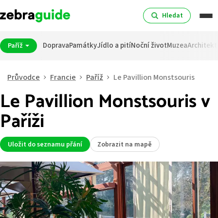
Hledat
Doprava
Památky
Jídlo a pití
Noční život
Muzea
Architekt
Paříž
Průvodce
Francie
Paříž
Le Pavillion Monstsouris
Le Pavillion Monstsouris v
Paříži
Uložit do seznamu přání
Zobrazit na mapě