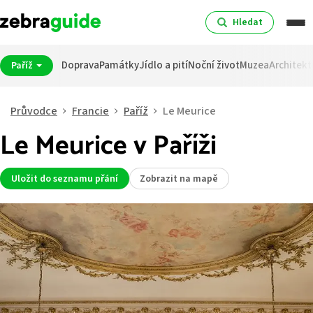
Hledat
Doprava
Památky
Jídlo a pití
Noční život
Muzea
Architekt
Paříž
Průvodce
Francie
Paříž
Le Meurice
Le Meurice v Paříži
Uložit do seznamu přání
Zobrazit na mapě