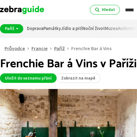
Hledat
Doprava
Památky
Jídlo a pití
Noční život
Muzea
Architekt
Paříž
Průvodce
Francie
Paříž
Frenchie Bar á Vins
Frenchie Bar á Vins v Paříži
Uložit do seznamu přání
Zobrazit na mapě