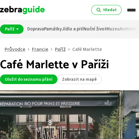
Hledat
Doprava
Památky
Jídlo a pití
Noční život
Muzea
Architekt
Paříž
Průvodce
Francie
Paříž
Café Marlette
Café Marlette v Paříži
Uložit do seznamu přání
Zobrazit na mapě