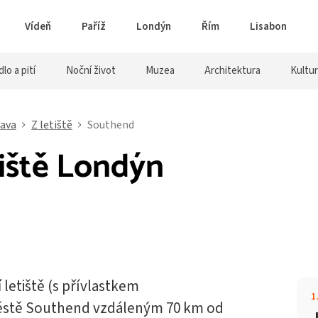
Vídeň
Paříž
Londýn
Řím
Lisabon
dlo a pití
Noční život
Muzea
Architektura
Kultu
ava
Z letiště
Southend
iště Londýn
í
letiště (s přívlastkem
1
městě Southend vzdáleným 70 km od