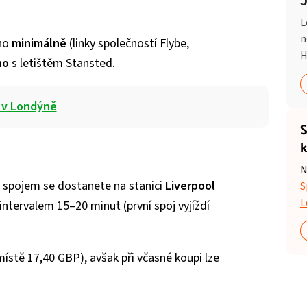
L
n
áno
minimálně
(linky společností Flybe,
H
no
s letištěm Stansted.
 v Londýně
S
k
N
 spojem se dostanete na stanici
Liverpool
S
L
ntervalem 15–20 minut (první spoj vyjíždí
místě 17,40 GBP), avšak při včasné koupi lze