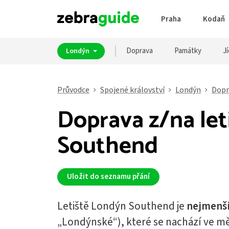
Praha
Kodaň
Doprava
Památky
Jí
Londýn
Průvodce
Spojené království
Londýn
Dopr
Doprava z/na let
Southend
Uložit do seznamu přání
Letiště Londýn Southend je
nejmenš
„Londýnské“), které se nachází ve 