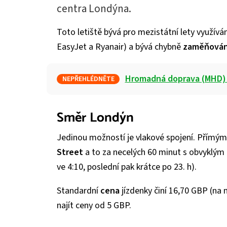
centra Londýna.
Toto letiště bývá pro mezistátní lety využív
EasyJet a Ryanair) a bývá chybně
zaměňová
Hromadná doprava (MHD)
NEPŘEHLÉDNĚTE
Směr Londýn
Jedinou možností je vlakové spojení. Přímým
Street
a to za necelých 60 minut s obvyklým i
ve 4:10, poslední pak krátce po 23. h).
Standardní
cena
jízdenky činí 16,70 GBP (na 
najít ceny od 5 GBP.