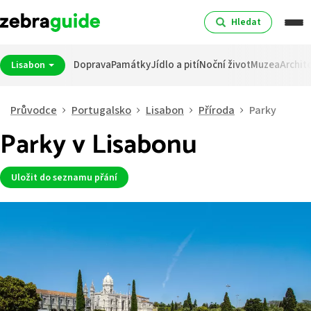
Hledat
Doprava
Památky
Jídlo a pití
Noční život
Muzea
Archit
Lisabon
Průvodce
Portugalsko
Lisabon
Příroda
Parky
Parky v Lisabonu
Uložit do seznamu přání