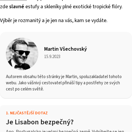
zde
slavné
estufy a skleníky plné exotické tropické flóry.
Výběr je rozmanitý a je jen na vás, kam se vydáte.
Martin Všechovský
15.9.2023
Autorem obsahu této stránky je Martin, spoluzakladatel tohoto
webu. Jako vášnivý cestovatel přináší tipy a postřehy ze svých
cest po celém světě.
1
.
NEJČASTĚJŠÍ DOTAZ
Je Lisabon bezpečný?
Ano, Portugalsko je velmi bezpečná země. Vyhýbejte se jen