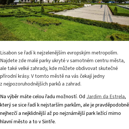
Lisabon se řadí k nejzelenějším evropským metropolím.
Najdete zde malé parky ukryté v samotném centru města,
ale také velké zahrady, kde můžete obdivovat skutečné
přírodní krásy. V tomto městě na vás čekají jedny
z nejpozoruhod­nějších parků a zahrad.
Na výběr máte celou řadu možností. Od
Jardim da Estrela
,
který se sice řadí k nejstarším parkům, ale je pravděpodobně
nejhezčí a nejklidnější až po nejznámější park ležící mimo
hlavní město a to v Sintře.