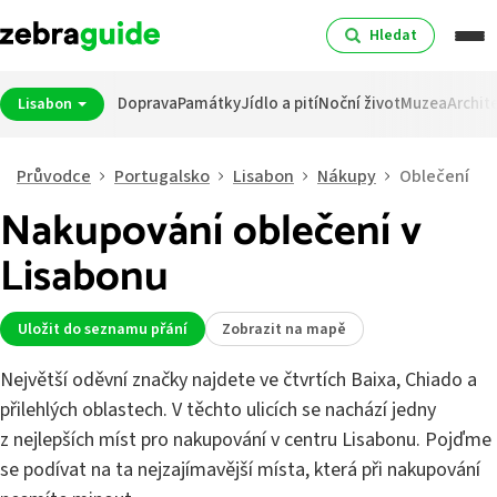
Hledat
Doprava
Památky
Jídlo a pití
Noční život
Muzea
Archit
Lisabon
Průvodce
Portugalsko
Lisabon
Nákupy
Oblečení
Nakupování oblečení v
Lisabonu
Uložit do seznamu přání
Zobrazit na mapě
Největší oděvní značky najdete ve čtvrtích Baixa, Chiado a
přilehlých oblastech. V těchto ulicích se nachází jedny
z nejlepších míst pro nakupování v centru Lisabonu. Pojďme
se podívat na ta nejzajímavější místa, která při nakupování