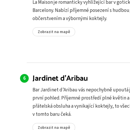
La Maison je romanticky vyhlížející bar v gotick
Barcelony. Nabízí příjemné posezení s hudbou
občerstvením a výbornými koktejly.
Zobrazit na mapě
Jardinet d'Aribau
Bar Jardinet d’Aribau vás nepochybně upoutá j
první pohled. Příjemné prostředí plné květin a
přátelská obsluha a vynikající koktejly, to vše
v tomto baru čeká.
Zobrazit na mapě