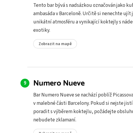
Tento bar bývá s nadsázkou označován jako k
ambasáda v Barceloně. Určitě si nenechte ujít 
unikátní atmosféru a vynikající koktejly s ná
exotiky.
Zobrazit na mapě
Numero Nueve
Bar Numero Nueve se nachází poblíž Picassov
v malebné části Barcelony. Pokud si nejste jistí
poradit s výběrem koktejlu, požádejte obsluhu
nebudete zklamaní.