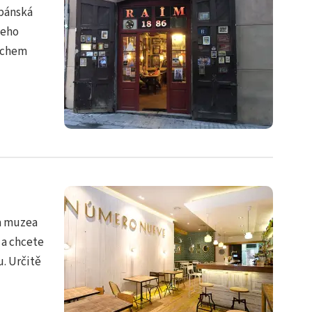
ubánská
jeho
dechem
a muzea
 a chcete
. Určitě