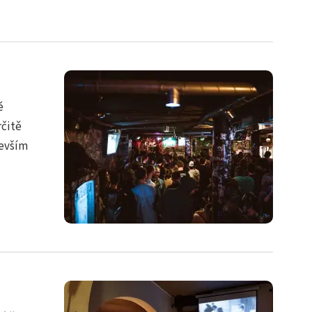
ě
rčitě
devším
.