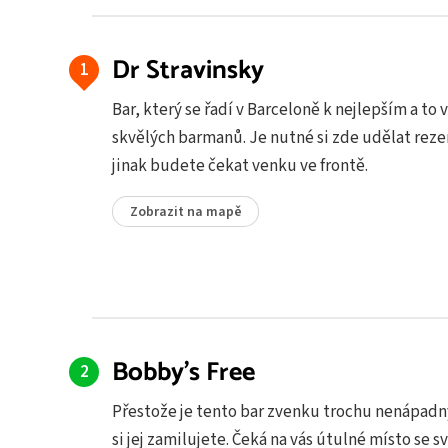
Dr Stravinsky
Bar, který se řadí v Barceloně k nejlepším a to 
skvělých barmanů. Je nutné si zde udělat reze
jinak budete čekat venku ve frontě.
Zobrazit na mapě
Bobby's Free
Přestože je tento bar zvenku trochu nenápadný
si jej zamilujete. Čeká na vás útulné místo se s