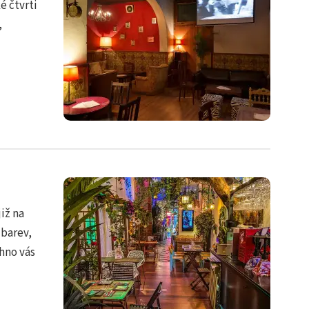
é čtvrti
,
iž na
 barev,
chno vás