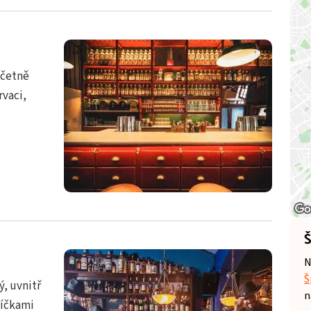
včetně
rvaci,
Š
N
Š
, uvnitř
n
víčkami