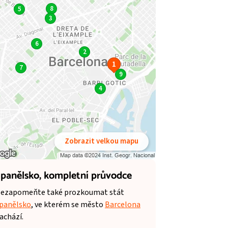
8
5
3
6
2
1
7
9
4
Zobrazit velkou mapu
panělsko,
kompletní průvodce
ezapomeňte také prozkoumat stát
panělsko
, ve kterém se město
Barcelona
achází.