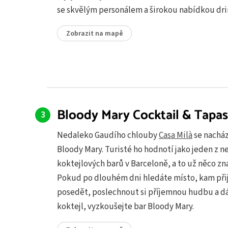
se skvělým personálem a širokou nabídkou dri
Zobrazit na mapě
Bloody Mary Cocktail & Tapas
Nedaleko Gaudího chlouby
Casa Milà
se nacház
Bloody Mary. Turisté ho hodnotí jako jeden z n
koktejlových barů v Barceloně, a to už něco z
Pokud po dlouhém dni hledáte místo, kam přij
posedět, poslechnout si příjemnou hudbu a dá
koktejl, vyzkoušejte bar Bloody Mary.