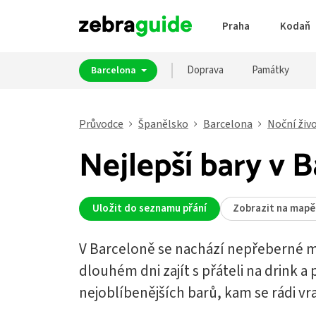
Praha
Kodaň
Doprava
Památky
Barcelona
Průvodce
Španělsko
Barcelona
Noční živ
Nejlepší bary v 
Uložit do seznamu přání
Zobrazit na mapě
V Barceloně se nachází nepřeberné 
dlouhém dni zajít s přáteli na drink a
nejoblíbenějších barů, kam se rádi vrac