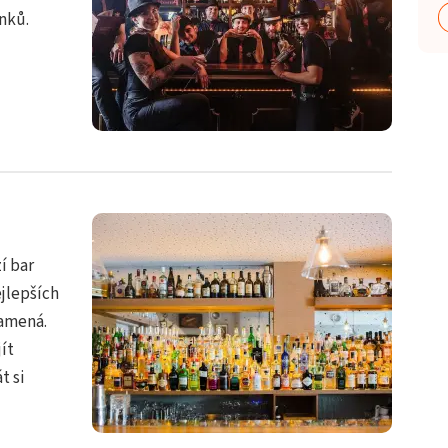
nků.
í bar
ejlepších
namená.
ít
t si