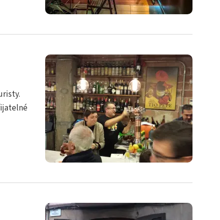
risty.
ijatelné