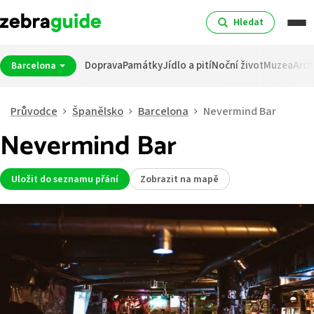
Hledat
Doprava
Památky
Jídlo a pití
Noční život
Muzea
Arch
Barcelona
Průvodce
Španělsko
Barcelona
Nevermind Bar
Nevermind Bar
Uložit do seznamu přání
Zobrazit na mapě