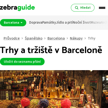
Hledat
Doprava
Památky
Jídlo a pití
Noční život
Muzea
Arch
Barcelona
Průvodce
Španělsko
Barcelona
Nákupy
Trhy
Trhy a tržiště v Barceloně
Uložit do seznamu přání