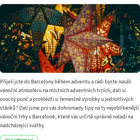
Přijeli jste do Barcelony během adventu a rádi byste nasáli
vánoční atmosféru na místních adventních trzích, dali si
ovocný punč a prohlédli si řemeslné výrobky u jednotlivých
stánků? Dali jsme pro vás dohromady tipy na ty nejoblíbenější
vánoční trhy v Barceloně, které vás určitě správně naladí na
nadcházející svátky.
Více informací