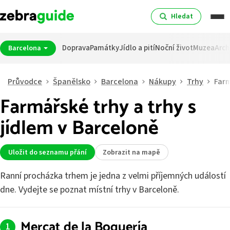
Hledat
Doprava
Památky
Jídlo a pití
Noční život
Muzea
Arch
Barcelona
Průvodce
Španělsko
Barcelona
Nákupy
Trhy
Far
Farmářské trhy a trhy s
jídlem v Barceloně
Uložit do seznamu přání
Zobrazit na mapě
Ranní procházka trhem je jedna z velmi příjemných událostí
dne. Vydejte se poznat místní trhy v Barceloně.
Mercat de la Boquería