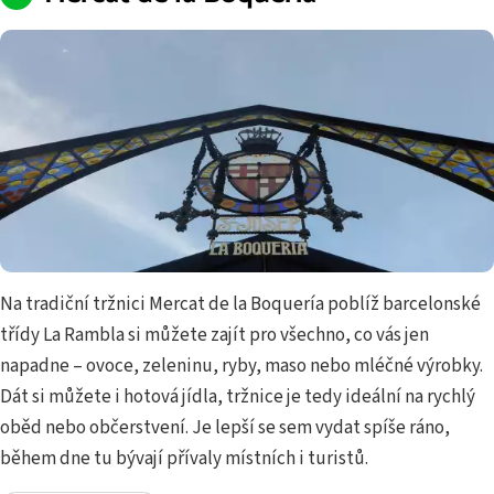
Na tradiční tržnici Mercat de la Boquería poblíž barcelonské
třídy La Rambla si můžete zajít pro všechno, co vás jen
napadne – ovoce, zeleninu, ryby, maso nebo mléčné výrobky.
Dát si můžete i hotová jídla, tržnice je tedy ideální na rychlý
oběd nebo občerstvení. Je lepší se sem vydat spíše ráno,
během dne tu bývají přívaly místních i turistů.