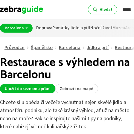
Hledat
Doprava
Památky
Jídlo a pití
Noční život
Muzea
Arch
Barcelona
Průvodce
Španělsko
Barcelona
Jídlo a pití
Restaur
Restaurace s výhledem na
Barcelonu
Uložit do seznamu přání
Zobrazit na mapě
Chcete si u oběda či večeře vychutnat nejen skvělé jídlo a
atmosféru podniku, ale také krásný výhled, ať už na město
nebo na moře? Pak se inspirujte našimi tipy na podniky,
které nabízejí víc než kulinářský zážitek.