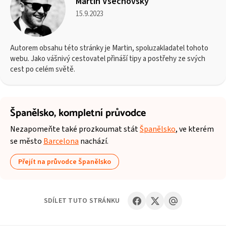
Martin Všechovský
15.9.2023
Autorem obsahu této stránky je Martin, spoluzakladatel tohoto
webu. Jako vášnivý cestovatel přináší tipy a postřehy ze svých
cest po celém světě.
Španělsko,
kompletní průvodce
Nezapomeňte také prozkoumat stát
Španělsko
, ve kterém
se město
Barcelona
nachází.
Přejít na průvodce Španělsko
SDÍLET TUTO STRÁNKU