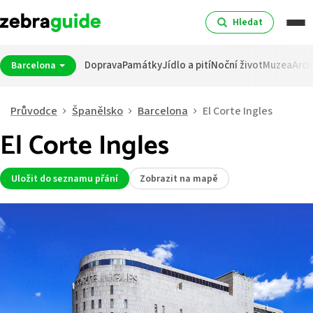
Hledat
Doprava
Památky
Jídlo a pití
Noční život
Muzea
Arch
Barcelona
Průvodce
Španělsko
Barcelona
El Corte Ingles
El Corte Ingles
Uložit do seznamu přání
Zobrazit na mapě