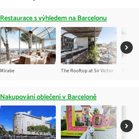
Restaurace s výhledem na Barcelonu
Mirabe
The Rooftop at Sir Victor
Torre d'
Nakupování oblečení v Barceloně