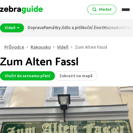
Hledat
Doprava
Památky
Jídlo a pití
Noční život
Muzea
Architek
Vídeň
Průvodce
Rakousko
Vídeň
Zum Alten Fassl
Zum Alten Fassl
Uložit do seznamu přání
Zobrazit na mapě