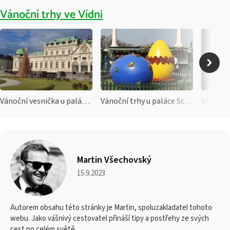
Vánoční trhy ve Vídni
Vánoční vesnička u paláce Belveder
Vánoční trhy u paláce Schönbrunn
Martin Všechovský
15.9.2023
Autorem obsahu této stránky je Martin, spoluzakladatel tohoto
webu. Jako vášnivý cestovatel přináší tipy a postřehy ze svých
cest po celém světě.