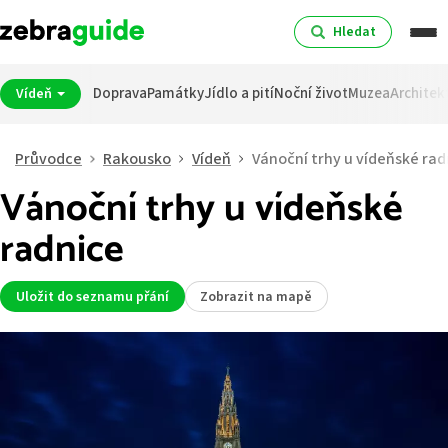
Hledat
Doprava
Památky
Jídlo a pití
Noční život
Muzea
Architek
Vídeň
Průvodce
Rakousko
Vídeň
Vánoční trhy u vídeňské rad
Vánoční trhy u vídeňské
radnice
Uložit do seznamu přání
Zobrazit na mapě