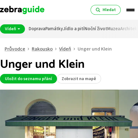
Hledat
Doprava
Památky
Jídlo a pití
Noční život
Muzea
Architek
Vídeň
Průvodce
Rakousko
Vídeň
Unger und Klein
Unger und Klein
Uložit do seznamu přání
Zobrazit na mapě