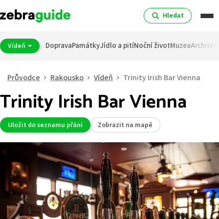
Hledat
Doprava
Památky
Jídlo a pití
Noční život
Muzea
Architek
Vídeň
Průvodce
Rakousko
Vídeň
Trinity Irish Bar Vienna
Trinity Irish Bar Vienna
Uložit do seznamu přání
Zobrazit na mapě