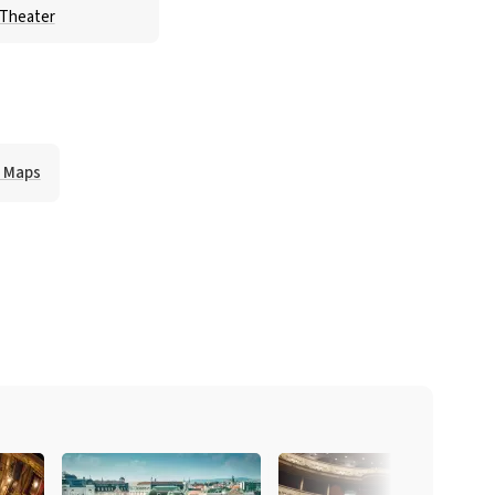
tTheater
e Maps