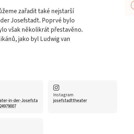
ůžeme zařadit také nejstarší
n der Josefstadt. Poprvé bylo
bylo však několikrát přestavěno.
ikánů, jako byl Ludwig van
Instagram
ter-in-der-Josefsta
josefstadttheater
24979007