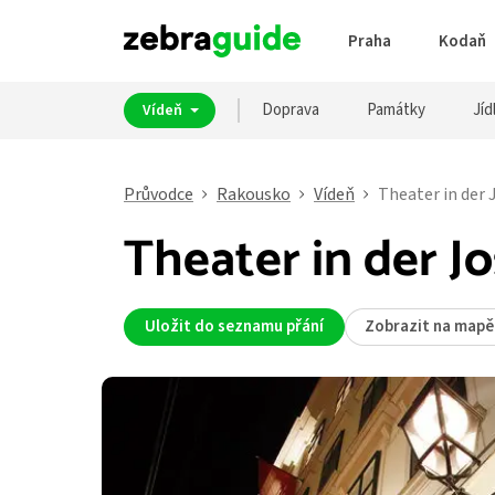
Praha
Kodaň
Doprava
Památky
Jíd
Vídeň
Průvodce
Rakousko
Vídeň
Theater in der 
Theater in der J
Uložit do seznamu přání
Zobrazit na mapě