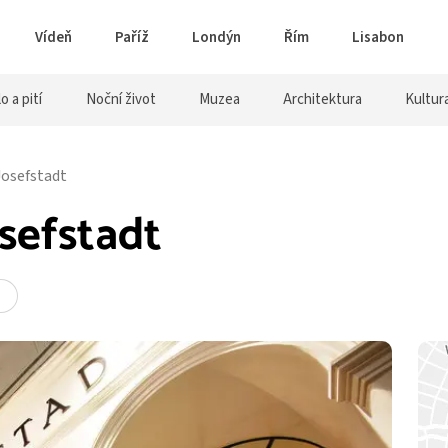
Vídeň
Paříž
Londýn
Řím
Lisabon
lo a pití
Noční život
Muzea
Architektura
Kultur
Josefstadt
osefstadt