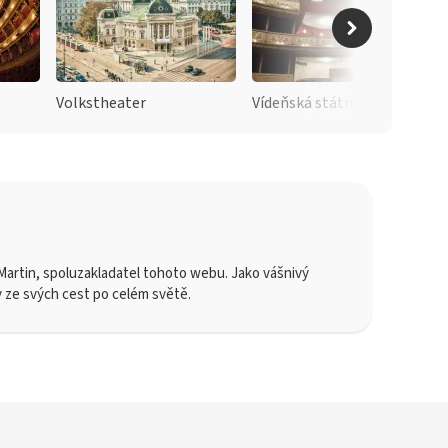
Volkstheater
Vídeňská státní opera
artin, spoluzakladatel tohoto webu. Jako vášnivý
y ze svých cest po celém světě.