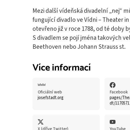
Mezi další vídeňská divadelní „nej“ m
fungující divadlo ve Vídni – Theater i
otevřeno již v roce 1788, od té doby 
S divadlem se pojí jména takových vel
Beethoven nebo Johann Strauss st.
Více informací
Oficiální web
Facebook
josefstadt.org
pages/Thea
dt/1170571
X (dříve Twitter)
YouTube