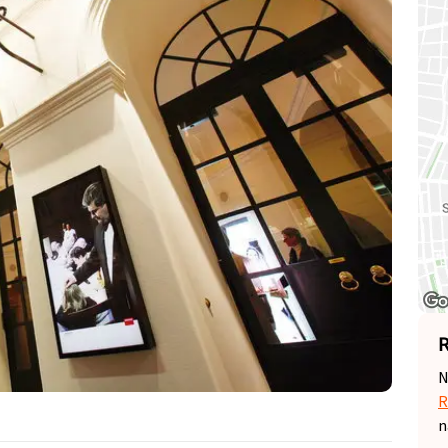
R
N
R
n