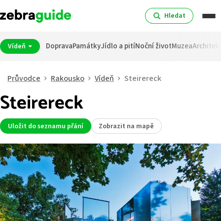
Hledat
Doprava
Památky
Jídlo a pití
Noční život
Muzea
Architek
Vídeň
Průvodce
Rakousko
Vídeň
Steirereck
Steirereck
Uložit do seznamu přání
Zobrazit na mapě