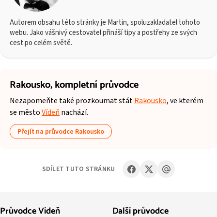
Autorem obsahu této stránky je Martin, spoluzakladatel tohoto
webu. Jako vášnivý cestovatel přináší tipy a postřehy ze svých
cest po celém světě.
Rakousko,
kompletní průvodce
Nezapomeňte také prozkoumat stát
Rakousko
, ve kterém
se město
Vídeň
nachází.
Přejít na průvodce Rakousko
SDÍLET TUTO STRÁNKU
Průvodce Vídeň
Další průvodce