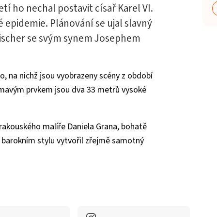
í ho nechal postavit císař Karel VI.
epidemie. Plánování se ujal slavný
Fischer se svým synem Josephem
ho, na nichž jsou vyobrazeny scény z období
jímavým prvkem jsou dva 33 metrů vysoké
d rakouského malíře Daniela Grana, bohatě
v barokním stylu vytvořil zřejmě samotný