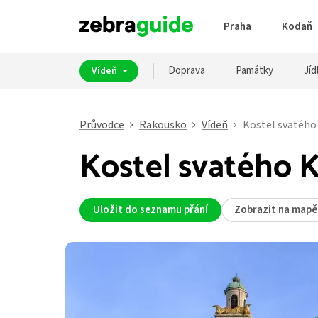
Praha
Kodaň
Doprava
Památky
Jíd
Vídeň
Průvodce
Rakousko
Vídeň
Kostel svatého
Kostel svatého 
Uložit do seznamu přání
Zobrazit na mapě