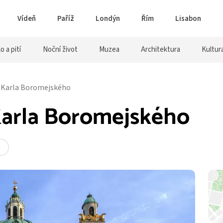
Vídeň
Paříž
Londýn
Řím
Lisabon
lo a pití
Noční život
Muzea
Architektura
Kultur
 Karla Boromejského
Karla Boromejského