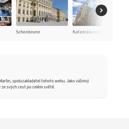
Schönbrunn
Katedrála svatého Štěpána
artin, spoluzakladatel tohoto webu. Jako vášnivý
y ze svých cest po celém světě.