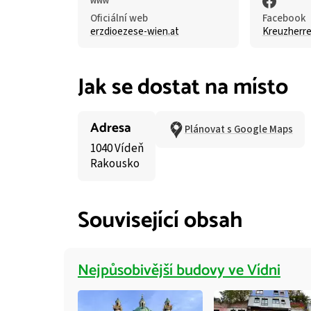
Oficiální web
Facebook
erzdioezese-wien.at
Kreuzherr
Jak se dostat na místo
Adresa
Plánovat s Google Maps
1040 Vídeň
Rakousko
Související obsah
Nejpůsobivější budovy ve Vídni