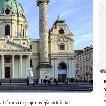
R
N
R
n
tří mezi nejzajímavější vídeňské