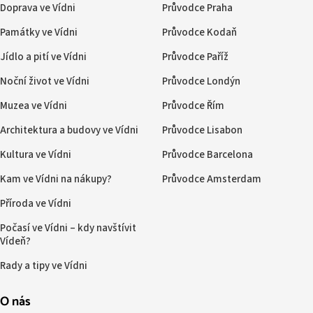
Doprava ve Vídni
Průvodce Praha
Památky ve Vídni
Průvodce Kodaň
Jídlo a pití ve Vídni
Průvodce Paříž
Noční život ve Vídni
Průvodce Londýn
Muzea ve Vídni
Průvodce Řím
Architektura a budovy ve Vídni
Průvodce Lisabon
Kultura ve Vídni
Průvodce Barcelona
Kam ve Vídni na nákupy?
Průvodce Amsterdam
Příroda ve Vídni
Počasí ve Vídni – kdy navštívit
Vídeň?
Rady a tipy ve Vídni
O nás