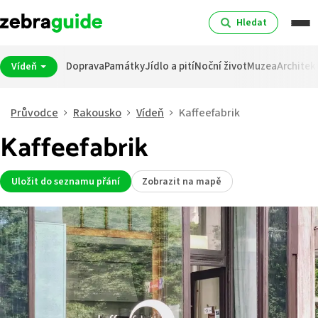
Hledat
Doprava
Památky
Jídlo a pití
Noční život
Muzea
Architek
Vídeň
Průvodce
Rakousko
Vídeň
Kaffeefabrik
Kaffeefabrik
Uložit do seznamu přání
Zobrazit na mapě